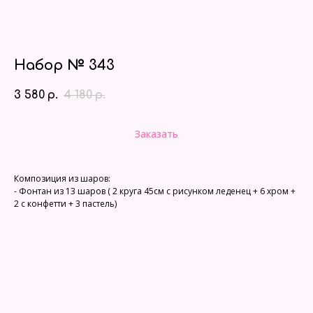
Набор № 343
3 580
4 180
р.
р.
Заказать
Композиция из шаров:
- Фонтан из 13 шаров ( 2 круга 45см с рисунком леденец + 6 хром +
2 с конфетти + 3 пастель)