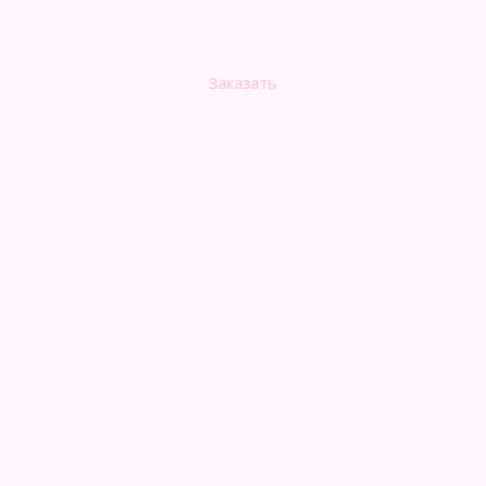
6790,00
р.
Заказать
Композиция из шаров:
- Гигант стекло с индивидуальной надписью и декором;
- Фонтан из 10 шаров (2 звезды 45см + 2 с конфетти + 3 металл + 3
пастель)