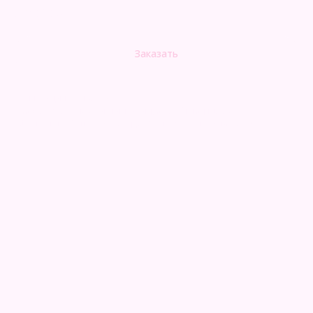
5130,00
р.
Заказать
Композиция из шаров:
- Баблс 24' с конфетти и индивидуальной надписью;
- Фонтан из 10 шаров ( сердце 45см + 3 хром + 6 пастель)